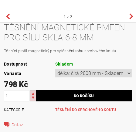
1
z 3
TĚSNĚNÍ MAGNETICKÉ PMFEN
PRO SÍLU SKLA 6-8 MM
Těsnící profil magnetický pro vytěsnění rohu sprchového koutu
Dostupnost
Skladem
Varianta
798 Kč
KATEGORIE
TĚSNĚNÍ DO SPRCHOVÉHO KOUTU
Dotaz