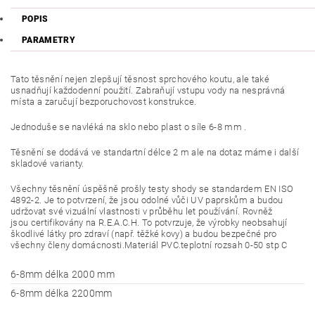
POPIS
PARAMETRY
Tato těsnění nejen zlepšují těsnost sprchového koutu, ale také
usnadňují každodenní použití. Zabraňují vstupu vody na nesprávná
místa a zaručují bezporuchovost konstrukce.
Jednoduše se navléká na sklo nebo plast o síle 6-8 mm .
Těsnění se dodává ve standartní délce 2 m ale na dotaz máme i další
skladové varianty.
Všechny těsnění úspěšně prošly testy shody se standardem EN ISO
4892-2. Je to potvrzení, že jsou odolné vůči UV paprskům a budou
udržovat své vizuální vlastnosti v průběhu let používání. Rovněž
jsou certifikovány na R.E.A.C.H. To potvrzuje, že výrobky neobsahují
škodlivé látky pro zdraví (např. těžké kovy) a budou bezpečné pro
všechny členy domácnosti.Materiál PVC.teplotní rozsah 0-50 stp C
6-8mm délka 2000 mm
6-8mm délka 2200mm