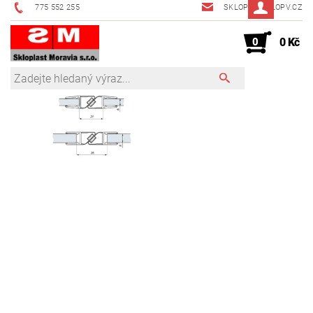
775 552 255
SKLOPV@SKLOPV.CZ
0
0 Kč