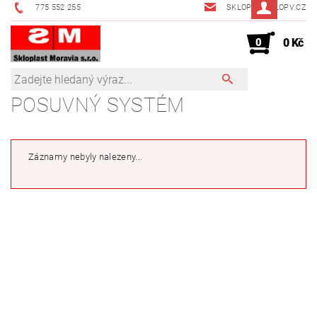
775 552 255
SKLOPV@SKLOPV.CZ
0
0 Kč
POSUVNÝ SYSTÉM
Záznamy nebyly nalezeny...