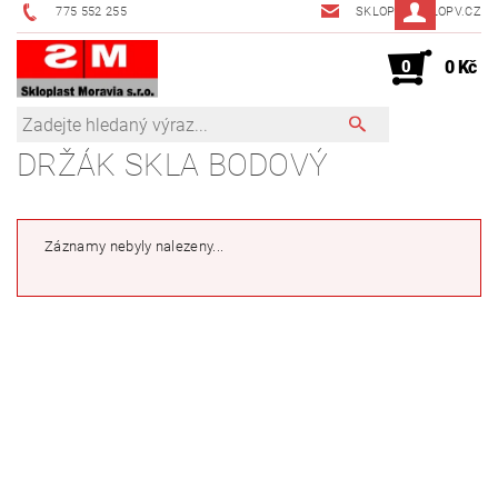
775 552 255
SKLOPV@SKLOPV.CZ
0
0 Kč
DRŽÁK SKLA BODOVÝ
Záznamy nebyly nalezeny...