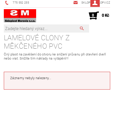
775 552 255
SKLOPV@SKLOPV.CZ
0
0 Kč
LAMELOVÉ CLONY Z
MĚKČENÉHO PVC
Čirý plast na zavěšení do otvoru ke snížení průvanu při otevření dveří
nebo vrat. Snížíte tím náklady na vytápění!!!
Záznamy nebyly nalezeny...