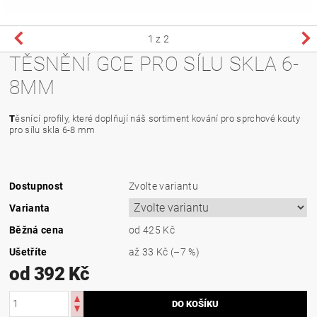
1
z 2
TĚSNĚNÍ GCE PRO SÍLU SKLA 6-
8MM
T
ěsnící profily, které doplňují náš sortiment kování pro sprchové kouty
pro sílu skla 6-8 mm
Dostupnost
Zvolte variantu
Varianta
Běžná cena
od 425 Kč
Ušetříte
až
33 Kč
(–7 %)
od 392 Kč