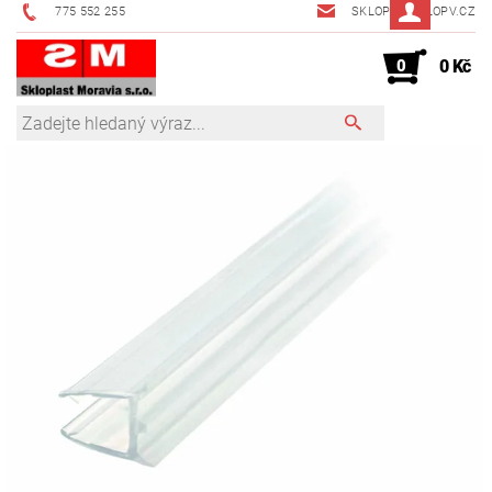
775 552 255
SKLOPV@SKLOPV.CZ
0
0 Kč