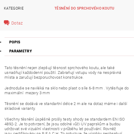
KATEGORIE
TĚSNĚNÍ DO SPRCHOVÉHO KOUTU
Dotaz
POPIS
PARAMETRY
Tato těsnění nejen zlepšují těsnost sprchového koutu, ale také
usnadňují každodenní použití. Zabraňují vstupu vody na nesprávná
místa a zaručují bezporuchovost konstrukce.
Jednoduše se navléká na sklo nebo plast o síle 6-8 mm . Vytěsňuje do
maximální mezery 3 mm
Těsnění se dodává ve standartní délce 2 m ale na dotaz máme i další
skladové varianty.
Všechny těsnění úspěšně prošly testy shody se standardem EN ISO
4892-2. Je to potvrzení, že jsou odolné vůči UV paprskům a budou
udržovat své vizuální vlastnosti v průběhu let používání. Rovněž
jsou certifikovány na R.E.A.C.H. To potvrzuje, že výrobky neobsahují